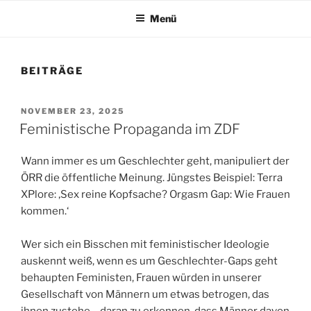
Menü
BEITRÄGE
VERÖFFENTLICHT
NOVEMBER 23, 2025
AM
Feministische Propaganda im ZDF
Wann immer es um Geschlechter geht, manipuliert der
ÖRR die öffentliche Meinung. Jüngstes Beispiel: Terra
XPlore: ‚Sex reine Kopfsache? Orgasm Gap: Wie Frauen
kommen.‘
Wer sich ein Bisschen mit feministischer Ideologie
auskennt weiß, wenn es um Geschlechter-Gaps geht
behaupten Feministen, Frauen würden in unserer
Gesellschaft von Männern um etwas betrogen, das
ihnen zustehe – daran zu erkennen, dass Männer davon