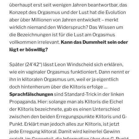
überhaupt erst seit wenigen Jahren beantwortbar, das
Konzept des Orgasmus und der Lust hat die Evolution
aber über Millionen von Jahren entwickelt – merkt
wirklich niemand den Widerspruch? Das Wissen um
die Bezeichnungen ist für die Lust am Orgasmus
vollkommen irrelevant.
Kann das Dummheit sein oder
lügt er böswillig?
Später (24’42“) lässt Leon Windscheid sich erklären,
wie ein vaginaler Orgasmus funktioniert. Dann nennt er
ihn in klitoralen Orgasmus um, weil er ja eigentlich
doch hintenherum über die Klitoris erfolge …
Sprachfälschungen
sind Standard-Trick in der linken
Propaganda. Hier: solange man als Klitoris die Eichel
der Klitoris bezeichnete, gab es einen Unterschied
zwischen den beiden Erregungspunkte Klitoris und G-
Punkt. Erklärt man jedoch alles zur Klitoris, ist jetzt
jede Erregung klitoral. Damit wird keinerlei Gewinn
erzielt, im Gegenteil, die Information über den G-Punkt,